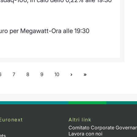
uro per Megawatt-Ora alle 19:30
6
7
8
9
10
Euronext
Altri link
Comitato Corporate Governa
Lavora con noi
ets