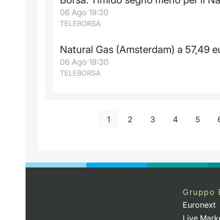
06 Ago 19:30
TELEBORSA
Natural Gas (Amsterdam) a 57,49 e
06 Ago 19:30
TELEBORSA
1
2
3
4
5
Gruppo 
Euronext
Live Mark