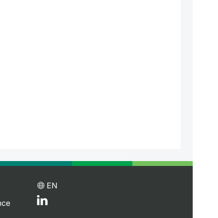
EN
nce