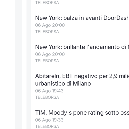
TELEBORSA
New York: balza in avanti DoorDas
06 Ago 20:00
TELEBORSA
New York: brillante l'andamento d
06 Ago 20:00
TELEBORSA
AbitareIn, EBT negativo per 2,9 mili
urbanistico di Milano
06 Ago 19:43
TELEBORSA
TIM, Moody's pone rating sotto oss
06 Ago 19:33
TELEBORSA