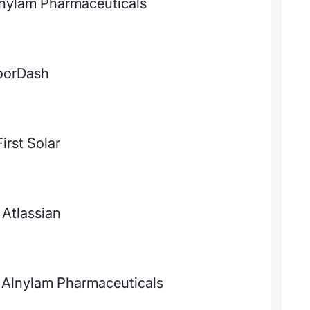
lnylam Pharmaceuticals
DoorDash
irst Solar
Atlassian
 Alnylam Pharmaceuticals