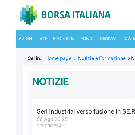
AZIONI
ETF
ETC E ETN
FONDI
DERIVATI
CW E
Sei in:
Home page
›
Notizie e Formazione
›
N
NOTIZIE
Seri Industrial verso fusione in SE.R
06 Ago 20:25
TELEBORSA