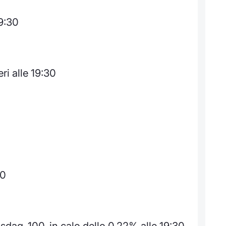
19:30
ri alle 19:30
30
sdaq-100, in calo dello 0,22% alle 19:30