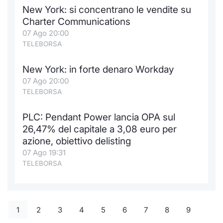
New York: si concentrano le vendite su
Charter Communications
07 Ago 20:00
TELEBORSA
New York: in forte denaro Workday
07 Ago 20:00
TELEBORSA
PLC: Pendant Power lancia OPA sul
26,47% del capitale a 3,08 euro per
azione, obiettivo delisting
07 Ago 19:31
TELEBORSA
1
2
3
4
5
6
7
8
9