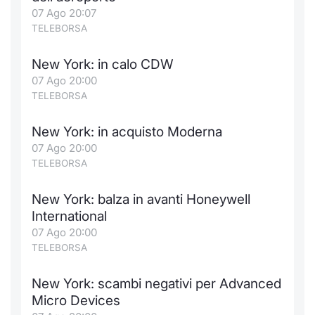
Formaz
07 Ago 20:07
Specific
TELEBORSA
Statisti
Avvisi
New York: in calo CDW
07 Ago 20:00
Market
TELEBORSA
KID
New York: in acquisto Moderna
07 Ago 20:00
TELEBORSA
New York: balza in avanti Honeywell
International
07 Ago 20:00
TELEBORSA
New York: scambi negativi per Advanced
Micro Devices