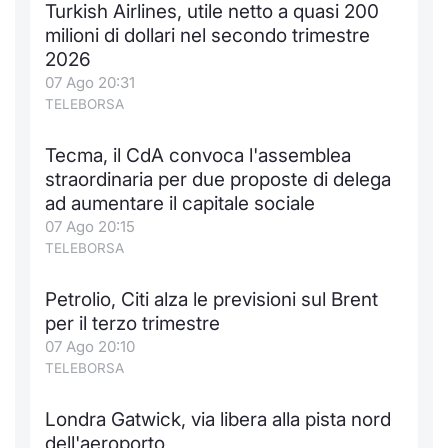
Turkish Airlines, utile netto a quasi 200
Notizie e Formazione
Docume
Per emit
Docume
Dividen
Emittent
KID/PRI
Notizie
Servizi 
milioni di dollari nel secondo trimestre
2026
Chi siamo
Listed 
Docume
Formazi
BTP Min
Formaz
Listing
Statisti
Dati di
07 Ago 20:31
Milan
TELEBORSA
Calenda
Formazi
BONO Mi
Material
Analisi 
Segmen
Tecma, il CdA convoca l'assemblea
straordinaria per due proposte di delega
IPO e M
OAT Min
Intermed
Mercato
ad aumentare il capitale sociale
07 Ago 20:15
Cambi
BUND Mi
Mifid 2
BTP
TELEBORSA
MiFID 2
BTP Min
Regolam
Market M
Petrolio, Citi alza le previsioni sul Brent
Speciali
per il terzo trimestre
Opzioni
Academ
07 Ago 20:10
RFQ
TELEBORSA
Opzioni 
Spread 
Londra Gatwick, via libera alla pista nord
Indicato
dell'aeroporto