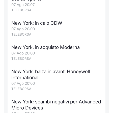
Formaz
07 Ago 20:07
Specific
TELEBORSA
Statisti
Avvisi
New York: in calo CDW
07 Ago 20:00
Market
TELEBORSA
KID
New York: in acquisto Moderna
07 Ago 20:00
TELEBORSA
New York: balza in avanti Honeywell
International
07 Ago 20:00
TELEBORSA
New York: scambi negativi per Advanced
Micro Devices