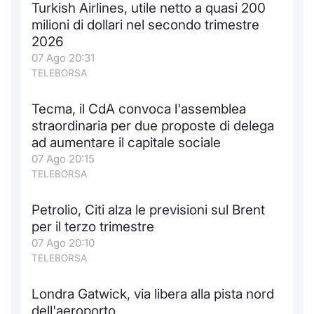
Turkish Airlines, utile netto a quasi 200
Notizie e Formazione
Docume
Per emit
Docume
Dividen
Emittent
KID/PRI
Notizie
Servizi 
milioni di dollari nel secondo trimestre
2026
Chi siamo
Listed 
Docume
Formazi
BTP Min
Formaz
Listing
Statisti
Dati di
07 Ago 20:31
Milan
TELEBORSA
Calenda
Formazi
BONO Mi
Material
Analisi 
Segmen
Tecma, il CdA convoca l'assemblea
straordinaria per due proposte di delega
IPO e M
OAT Min
Intermed
Mercato
ad aumentare il capitale sociale
07 Ago 20:15
Cambi
BUND Mi
Mifid 2
BTP
TELEBORSA
MiFID 2
BTP Min
Regolam
Market M
Petrolio, Citi alza le previsioni sul Brent
Speciali
per il terzo trimestre
Opzioni
Academ
07 Ago 20:10
RFQ
TELEBORSA
Opzioni 
Spread 
Londra Gatwick, via libera alla pista nord
Indicato
dell'aeroporto