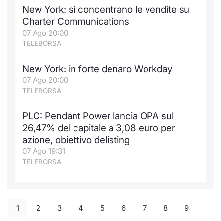
New York: si concentrano le vendite su
Charter Communications
07 Ago 20:00
TELEBORSA
New York: in forte denaro Workday
07 Ago 20:00
TELEBORSA
PLC: Pendant Power lancia OPA sul
26,47% del capitale a 3,08 euro per
azione, obiettivo delisting
07 Ago 19:31
TELEBORSA
1
2
3
4
5
6
7
8
9