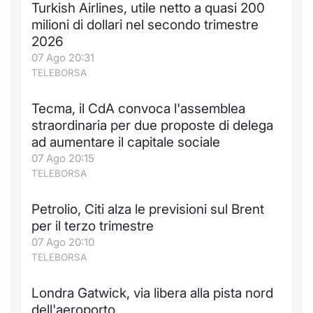
Turkish Airlines, utile netto a quasi 200
Notizie e Formazione
Docume
Per emit
Docume
Dividen
Emittent
KID/PRI
Notizie
Servizi 
milioni di dollari nel secondo trimestre
2026
Chi siamo
Listed 
Docume
Formazi
BTP Min
Formaz
Listing
Statisti
Dati di
07 Ago 20:31
Milan
TELEBORSA
Calenda
Formazi
BONO Mi
Material
Analisi 
Segmen
Tecma, il CdA convoca l'assemblea
straordinaria per due proposte di delega
IPO e M
OAT Min
Intermed
Mercato
ad aumentare il capitale sociale
07 Ago 20:15
Cambi
BUND Mi
Mifid 2
BTP
TELEBORSA
MiFID 2
BTP Min
Regolam
Market M
Petrolio, Citi alza le previsioni sul Brent
Speciali
per il terzo trimestre
Opzioni
Academ
07 Ago 20:10
RFQ
TELEBORSA
Opzioni 
Spread 
Londra Gatwick, via libera alla pista nord
Indicato
dell'aeroporto