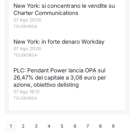
New York: si concentrano le vendite su
Charter Communications
07 Ago 20:00
TELEBORSA
New York: in forte denaro Workday
07 Ago 20:00
TELEBORSA
PLC: Pendant Power lancia OPA sul
26,47% del capitale a 3,08 euro per
azione, obiettivo delisting
07 Ago 19:31
TELEBORSA
1
2
3
4
5
6
7
8
9