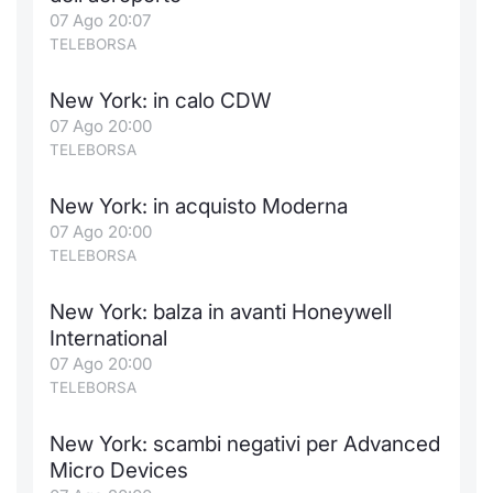
Formaz
07 Ago 20:07
Specific
TELEBORSA
Statisti
Avvisi
New York: in calo CDW
07 Ago 20:00
Market
TELEBORSA
KID
New York: in acquisto Moderna
07 Ago 20:00
TELEBORSA
New York: balza in avanti Honeywell
International
07 Ago 20:00
TELEBORSA
New York: scambi negativi per Advanced
Micro Devices