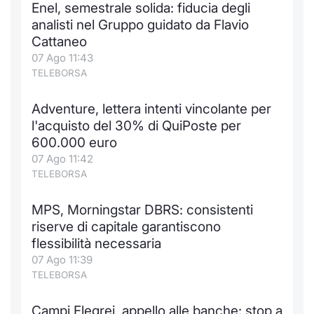
Enel, semestrale solida: fiducia degli
Notizie e Formazione
Docume
Per emit
Docume
Dividen
Emittent
KID/PRI
Notizie
Servizi 
analisti nel Gruppo guidato da Flavio
Cattaneo
Chi siamo
Listed 
Docume
Formazi
BTP Min
Formaz
Listing
Statisti
Dati di
07 Ago 11:43
Milan
TELEBORSA
Calenda
Formazi
BONO Mi
Material
Analisi 
Segmen
Adventure, lettera intenti vincolante per
l'acquisto del 30% di QuiPoste per
IPO e M
OAT Min
Intermed
Mercato
600.000 euro
07 Ago 11:42
Cambi
BUND Mi
Mifid 2
BTP
TELEBORSA
MiFID 2
BTP Min
Regolam
Market M
MPS, Morningstar DBRS: consistenti
Speciali
riserve di capitale garantiscono
Opzioni
Academ
flessibilità necessaria
RFQ
07 Ago 11:39
Opzioni 
TELEBORSA
Spread 
Indicato
Campi Flegrei, appello alle banche: stop a