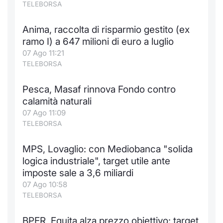
TELEBORSA
Anima, raccolta di risparmio gestito (ex
ramo I) a 647 milioni di euro a luglio
07 Ago 11:21
TELEBORSA
Pesca, Masaf rinnova Fondo contro
calamità naturali
07 Ago 11:09
TELEBORSA
MPS, Lovaglio: con Mediobanca "solida
logica industriale", target utile ante
imposte sale a 3,6 miliardi
07 Ago 10:58
TELEBORSA
BPER, Equita alza prezzo obiettivo: target