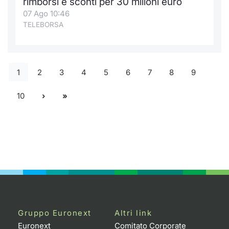
rimborsi e sconti per 30 milioni euro
07 Ago 10:46
TELEBORSA
1
2
3
4
5
6
7
8
9
10
Gruppo Euronext
Altri link
Euronext
Comitato Corporate