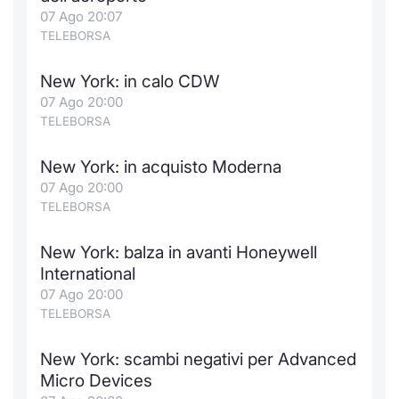
Formaz
07 Ago 20:07
Specific
TELEBORSA
Statisti
Avvisi
New York: in calo CDW
07 Ago 20:00
Market
TELEBORSA
KID
New York: in acquisto Moderna
07 Ago 20:00
TELEBORSA
New York: balza in avanti Honeywell
International
07 Ago 20:00
TELEBORSA
New York: scambi negativi per Advanced
Micro Devices