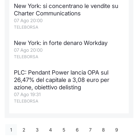
New York: si concentrano le vendite su
Charter Communications
07 Ago 20:00
TELEBORSA
New York: in forte denaro Workday
07 Ago 20:00
TELEBORSA
PLC: Pendant Power lancia OPA sul
26,47% del capitale a 3,08 euro per
azione, obiettivo delisting
07 Ago 19:31
TELEBORSA
1
2
3
4
5
6
7
8
9