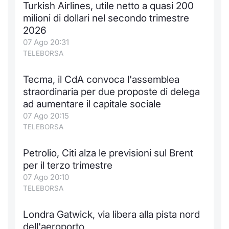
Turkish Airlines, utile netto a quasi 200
Notizie e Formazione
Docume
Per emit
Docume
Dividen
Emittent
KID/PRI
Notizie
Servizi 
milioni di dollari nel secondo trimestre
2026
Chi siamo
Listed 
Docume
Formazi
BTP Min
Formaz
Listing
Statisti
Dati di
07 Ago 20:31
Milan
TELEBORSA
Calenda
Formazi
BONO Mi
Material
Analisi 
Segmen
Tecma, il CdA convoca l'assemblea
straordinaria per due proposte di delega
IPO e M
OAT Min
Intermed
Mercato
ad aumentare il capitale sociale
07 Ago 20:15
Cambi
BUND Mi
Mifid 2
BTP
TELEBORSA
MiFID 2
BTP Min
Regolam
Market M
Petrolio, Citi alza le previsioni sul Brent
Speciali
per il terzo trimestre
Opzioni
Academ
07 Ago 20:10
RFQ
TELEBORSA
Opzioni 
Spread 
Londra Gatwick, via libera alla pista nord
Indicato
dell'aeroporto