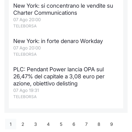
New York: si concentrano le vendite su
Charter Communications
07 Ago 20:00
TELEBORSA
New York: in forte denaro Workday
07 Ago 20:00
TELEBORSA
PLC: Pendant Power lancia OPA sul
26,47% del capitale a 3,08 euro per
azione, obiettivo delisting
07 Ago 19:31
TELEBORSA
1
2
3
4
5
6
7
8
9