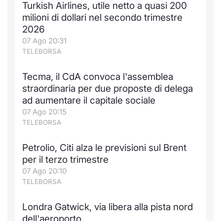
Turkish Airlines, utile netto a quasi 200
Notizie e Formazione
Docume
Per emit
Docume
Dividen
Emittent
KID/PRI
Notizie
Servizi 
milioni di dollari nel secondo trimestre
2026
Chi siamo
Listed 
Docume
Formazi
BTP Min
Formaz
Listing
Statisti
Dati di
07 Ago 20:31
Milan
TELEBORSA
Calenda
Formazi
BONO Mi
Material
Analisi 
Segmen
Tecma, il CdA convoca l'assemblea
straordinaria per due proposte di delega
IPO e M
OAT Min
Intermed
Mercato
ad aumentare il capitale sociale
07 Ago 20:15
Cambi
BUND Mi
Mifid 2
BTP
TELEBORSA
MiFID 2
BTP Min
Regolam
Market M
Petrolio, Citi alza le previsioni sul Brent
Speciali
per il terzo trimestre
Opzioni
Academ
07 Ago 20:10
RFQ
TELEBORSA
Opzioni 
Spread 
Londra Gatwick, via libera alla pista nord
Indicato
dell'aeroporto