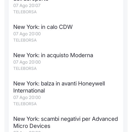
Formaz
07 Ago 20:07
Specific
TELEBORSA
Statisti
Avvisi
New York: in calo CDW
07 Ago 20:00
Market
TELEBORSA
KID
New York: in acquisto Moderna
07 Ago 20:00
TELEBORSA
New York: balza in avanti Honeywell
International
07 Ago 20:00
TELEBORSA
New York: scambi negativi per Advanced
Micro Devices