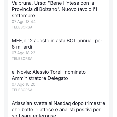
Valbruna, Urso: "Bene l'intesa con la
Notizie e Formazione
Docume
Per emit
Docume
Dividen
Emittent
KID/PRI
Notizie
Servizi 
Provincia di Bolzano". Nuovo tavolo l'1
settembre
Chi siamo
Listed 
Docume
Formazi
BTP Min
Formaz
Listing
Statisti
Dati di
07 Ago 18:44
Milan
TELEBORSA
Calenda
Formazi
BONO Mi
Material
Analisi 
Segmen
MEF, il 12 agosto in asta BOT annuali per
8 miliardi
IPO e M
OAT Min
Intermed
Mercato
07 Ago 18:23
TELEBORSA
Cambi
BUND Mi
Mifid 2
BTP
e-Novia: Alessio Torelli nominato
MiFID 2
BTP Min
Regolam
Market M
Amministratore Delegato
Speciali
07 Ago 18:20
Opzioni
Academ
TELEBORSA
RFQ
Opzioni 
Atlassian svetta al Nasdaq dopo trimestre
Spread 
che batte le attese e analisti positivi per
Indicato
software enterprise