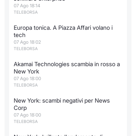
Formaz
07 Ago 18:14
Specific
TELEBORSA
Statisti
Avvisi
Europa tonica. A Piazza Affari volano i
tech
Market
07 Ago 18:02
TELEBORSA
KID
Akamai Technologies scambia in rosso a
New York
07 Ago 18:00
TELEBORSA
New York: scambi negativi per News
Corp
07 Ago 18:00
TELEBORSA