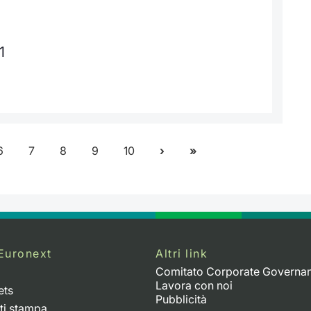
1
6
7
8
9
10
Euronext
Altri link
Comitato Corporate Governa
Lavora con noi
ets
Pubblicità
ti stampa