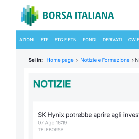
AZIONI
ETF
ETC E ETN
FONDI
DERIVATI
CW E
Sei in:
Home page
›
Notizie e Formazione
›
N
NOTIZIE
SK Hynix potrebbe aprire agli inves
07 Ago 16:19
TELEBORSA