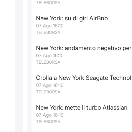
TELEBORSA
New York: su di giri AirBnb
07 Ago 16:10
TELEBORSA
New York: andamento negativo per 
07 Ago 16:10
TELEBORSA
Crolla a New York Seagate Techno
07 Ago 16:10
TELEBORSA
New York: mette il turbo Atlassian
07 Ago 16:10
TELEBORSA