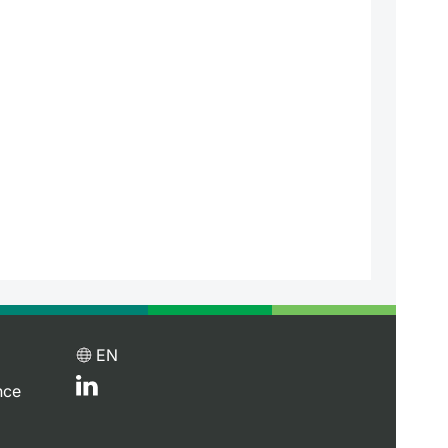
EN
nce