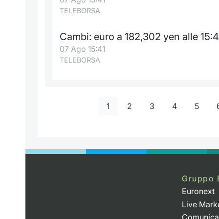
TELEBORSA
Cambi: euro a 182,302 yen alle 15:4
07 Ago 15:41
TELEBORSA
1
2
3
4
5
Gruppo 
Euronext
Live Mark
Comunica