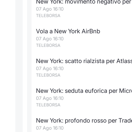
New York: movimento negativo per 
07 Ago 16:10
TELEBORSA
Vola a New York AirBnb
07 Ago 16:10
TELEBORSA
New York: scatto rialzista per Atlas
07 Ago 16:10
TELEBORSA
New York: seduta euforica per Mic
07 Ago 16:10
TELEBORSA
New York: profondo rosso per Trad
07 Ago 16:10