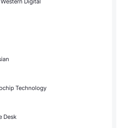
Western Digital
sian
rochip Technology
e Desk