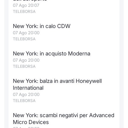
Formaz
07 Ago 20:07
Specific
TELEBORSA
Statisti
Avvisi
New York: in calo CDW
07 Ago 20:00
Market
TELEBORSA
KID
New York: in acquisto Moderna
07 Ago 20:00
TELEBORSA
New York: balza in avanti Honeywell
International
07 Ago 20:00
TELEBORSA
New York: scambi negativi per Advanced
Micro Devices