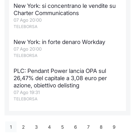
New York: si concentrano le vendite su
Charter Communications
07 Ago 20:00
TELEBORSA
New York: in forte denaro Workday
07 Ago 20:00
TELEBORSA
PLC: Pendant Power lancia OPA sul
26,47% del capitale a 3,08 euro per
azione, obiettivo delisting
07 Ago 19:31
TELEBORSA
1
2
3
4
5
6
7
8
9