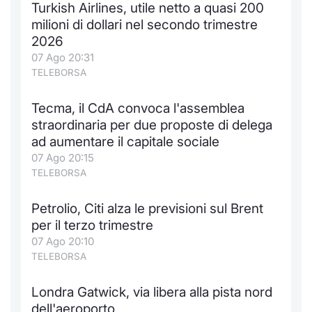
Turkish Airlines, utile netto a quasi 200
Notizie e Formazione
Docume
Per emit
Docume
Dividen
Emittent
KID/PRI
Notizie
Servizi 
milioni di dollari nel secondo trimestre
2026
Chi siamo
Listed 
Docume
Formazi
BTP Min
Formaz
Listing
Statisti
Dati di
07 Ago 20:31
Milan
TELEBORSA
Calenda
Formazi
BONO Mi
Material
Analisi 
Segmen
Tecma, il CdA convoca l'assemblea
straordinaria per due proposte di delega
IPO e M
OAT Min
Intermed
Mercato
ad aumentare il capitale sociale
07 Ago 20:15
Cambi
BUND Mi
Mifid 2
BTP
TELEBORSA
MiFID 2
BTP Min
Regolam
Market M
Petrolio, Citi alza le previsioni sul Brent
Speciali
per il terzo trimestre
Opzioni
Academ
07 Ago 20:10
RFQ
TELEBORSA
Opzioni 
Spread 
Londra Gatwick, via libera alla pista nord
Indicato
dell'aeroporto