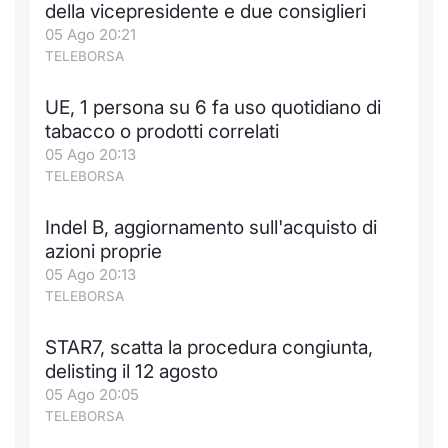
della vicepresidente e due consiglieri
Notizie e Formazione
Docume
Per emit
Docume
Dividen
Emittent
KID/PRI
Notizie
Servizi 
05 Ago 20:21
TELEBORSA
Chi siamo
Listed 
Docume
Formazi
BTP Min
Formaz
Listing
Statisti
Dati di
Milan
UE, 1 persona su 6 fa uso quotidiano di
tabacco o prodotti correlati
Calenda
Formazi
BONO Mi
Material
Analisi 
Segmen
05 Ago 20:13
TELEBORSA
IPO e M
OAT Min
Intermed
Mercato
Indel B, aggiornamento sull'acquisto di
Cambi
BUND Mi
Mifid 2
BTP
azioni proprie
05 Ago 20:13
MiFID 2
BTP Min
Regolam
Market M
TELEBORSA
Speciali
Opzioni
Academ
STAR7, scatta la procedura congiunta,
RFQ
delisting il 12 agosto
Opzioni 
05 Ago 20:05
Spread 
TELEBORSA
Indicato