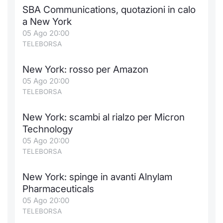
Formaz
SBA Communications, quotazioni in calo
Specific
a New York
Statisti
05 Ago 20:00
Avvisi
TELEBORSA
Market
New York: rosso per Amazon
05 Ago 20:00
KID
TELEBORSA
New York: scambi al rialzo per Micron
Technology
05 Ago 20:00
TELEBORSA
New York: spinge in avanti Alnylam
Pharmaceuticals
05 Ago 20:00
TELEBORSA