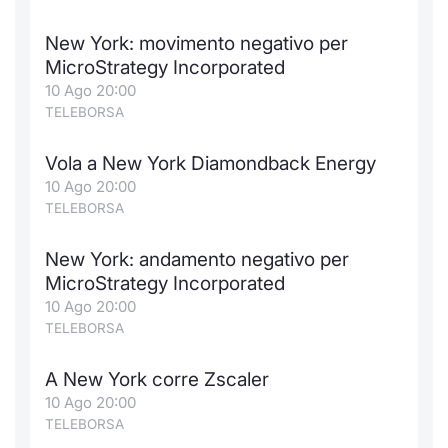
Formaz
Specific
New York: movimento negativo per
Statisti
MicroStrategy Incorporated
Avvisi
10 Ago 20:00
TELEBORSA
Market
Vola a New York Diamondback Energy
KID
10 Ago 20:00
TELEBORSA
New York: andamento negativo per
MicroStrategy Incorporated
10 Ago 20:00
TELEBORSA
A New York corre Zscaler
10 Ago 20:00
TELEBORSA