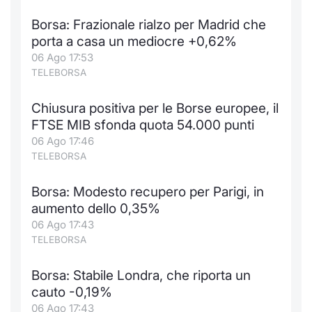
Notizie e Formazione
Docume
Per emit
Docume
Dividen
Emittent
KID/PRI
Notizie
Servizi 
Borsa: Frazionale rialzo per Madrid che
porta a casa un mediocre +0,62%
Chi siamo
Listed 
Docume
Formazi
BTP Min
Formaz
Listing
Statisti
Dati di
06 Ago 17:53
Milan
TELEBORSA
Calenda
Formazi
BONO Mi
Material
Analisi 
Segmen
Chiusura positiva per le Borse europee, il
FTSE MIB sfonda quota 54.000 punti
IPO e M
OAT Min
Intermed
Mercato
06 Ago 17:46
TELEBORSA
Cambi
BUND Mi
Mifid 2
BTP
Borsa: Modesto recupero per Parigi, in
MiFID 2
BTP Min
Regolam
Market M
aumento dello 0,35%
Speciali
06 Ago 17:43
Opzioni
Academ
TELEBORSA
RFQ
Opzioni 
Borsa: Stabile Londra, che riporta un
Spread 
cauto -0,19%
Indicato
06 Ago 17:43