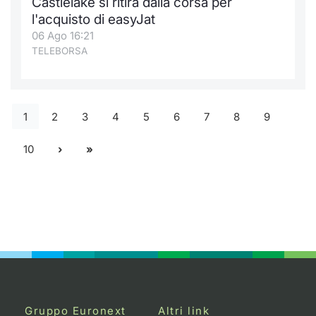
Castlelake si ritira dalla corsa per
l'acquisto di easyJat
06 Ago 16:21
TELEBORSA
1
2
3
4
5
6
7
8
9
10
Gruppo Euronext
Altri link