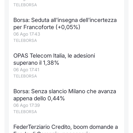
Formaz
TELEBORSA
Specific
Statisti
Borsa: Seduta all'insegna dell'incertezza
Avvisi
per Francoforte (+0,05%)
06 Ago 17:43
Market
TELEBORSA
KID
OPAS Telecom Italia, le adesioni
superano il 1,38%
06 Ago 17:41
TELEBORSA
Borsa: Senza slancio Milano che avanza
appena dello 0,44%
06 Ago 17:39
TELEBORSA
FederTerziario Credito, boom domande a