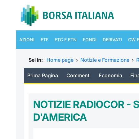
AZIONI
ETF
ETC E ETN
FONDI
DERIVATI
CW E
Sei in:
Home page
›
Notizie e Formazione
›
R
Prima Pagina
Commenti
Economia
Fin
NOTIZIE RADIOCOR - S
D'AMERICA