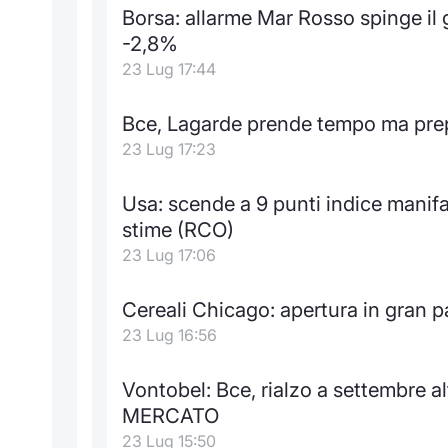
Borsa: allarme Mar Rosso spinge il g
-2,8%
23 Lug 17:44
Bce, Lagarde prende tempo ma prep
23 Lug 17:23
Usa: scende a 9 punti indice manifa
stime (RCO)
23 Lug 17:06
Cereali Chicago: apertura in gran pa
23 Lug 16:56
Vontobel: Bce, rialzo a settembre 
MERCATO
23 Lug 15:50