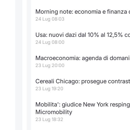
Morning note: economia e finanza d
24 Lug 08:03
Usa: nuovi dazi dal 10% al 12,5% co
24 Lug 08:00
Macroeconomia: agenda di domani 
23 Lug 20:00
Cereali Chicago: prosegue contrast
23 Lug 19:20
Mobilita': giudice New York resping
Micromobility
23 Lug 18:32