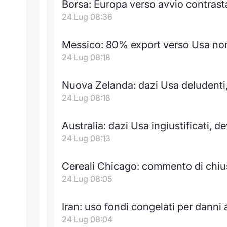
Borsa: Europa verso avvio contrasta
24 Lug 08:36
Messico: 80% export verso Usa non 
24 Lug 08:18
Nuova Zelanda: dazi Usa deludenti, 
24 Lug 08:18
Australia: dazi Usa ingiustificati, 
24 Lug 08:13
Cereali Chicago: commento di chius
24 Lug 08:05
Iran: uso fondi congelati per danni
24 Lug 08:04