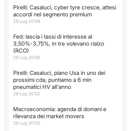
Formaz
Pirelli: Casaluci, cyber tyre cresce, attesi
Specific
accordi nel segmento premium
Statisti
29 Lug 20:08
Avvisi
Fed: lascia i tassi di interesse al
Market
3,50%-3,75%, in tre volevano rialzo
(RCO)
KID
29 Lug 20:05
Pirelli: Casaluci, piano Usa in uno dei
prossimi cda, puntiamo a 6 mln
pneumatici HV all'anno
29 Lug 20:02
Macroeconomia: agenda di domani e
rilevanza dei market movers
29 Lug 20:00