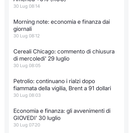
30 Lug 08:14
Notizie e Formazione
Docume
Per emit
Docume
Dividen
Emittent
KID/PRI
Notizie
Servizi 
Morning note: economia e finanza dai
Chi siamo
Listed 
Docume
Formazi
BTP Min
Formaz
Listing
Statisti
Dati di
giornali
Milan
30 Lug 08:12
Calenda
Formazi
BONO Mi
Material
Analisi 
Segmen
Cereali Chicago: commento di chiusura
IPO e M
OAT Min
Intermed
Mercato
di mercoledi' 29 luglio
30 Lug 08:05
Cambi
BUND Mi
Mifid 2
BTP
Petrolio: continuano i rialzi dopo
MiFID 2
BTP Min
Regolam
Market M
fiammata della vigilia, Brent a 91 dollari
Speciali
30 Lug 08:03
Opzioni
Academ
RFQ
Economia e finanza: gli avvenimenti di
Opzioni 
GIOVEDI' 30 luglio
Spread 
30 Lug 07:20
Indicato