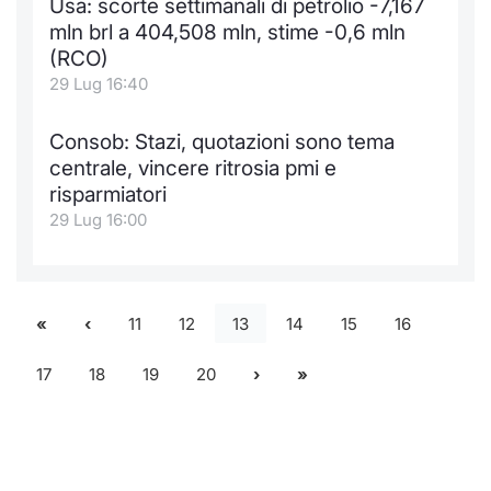
Usa: scorte settimanali di petrolio -7,167
mln brl a 404,508 mln, stime -0,6 mln
(RCO)
29 Lug 16:40
Consob: Stazi, quotazioni sono tema
centrale, vincere ritrosia pmi e
risparmiatori
29 Lug 16:00
11
12
13
14
15
16
17
18
19
20