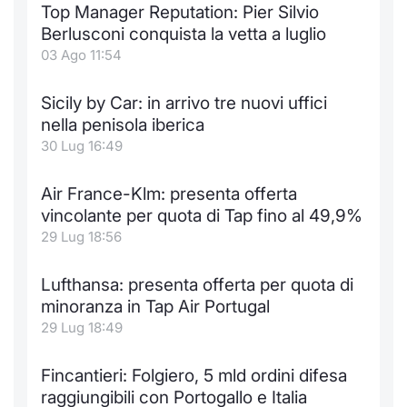
Top Manager Reputation: Pier Silvio
Notizie e Formazione
Docume
Per emit
Docume
Dividen
Emittent
KID/PRI
Notizie
Servizi 
Berlusconi conquista la vetta a luglio
03 Ago 11:54
Chi siamo
Listed 
Docume
Formazi
BTP Min
Formaz
Listing
Statisti
Dati di
Milan
Sicily by Car: in arrivo tre nuovi uffici
Calenda
Formazi
BONO Mi
Material
Analisi 
nella penisola iberica
Segmen
30 Lug 16:49
IPO e M
OAT Min
Intermed
Mercato
Air France-Klm: presenta offerta
Cambi
BUND Mi
Mifid 2
vincolante per quota di Tap fino al 49,9%
BTP
29 Lug 18:56
MiFID 2
BTP Min
Regolam
Market M
Lufthansa: presenta offerta per quota di
Speciali
Opzioni
Academ
minoranza in Tap Air Portugal
RFQ
29 Lug 18:49
Opzioni 
Spread 
Fincantieri: Folgiero, 5 mld ordini difesa
Indicato
raggiungibili con Portogallo e Italia