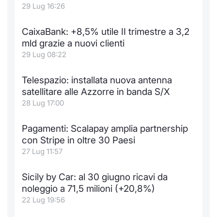
Formaz
29 Lug 16:26
Specific
Statisti
CaixaBank: +8,5% utile II trimestre a 3,2
Avvisi
mld grazie a nuovi clienti
29 Lug 08:22
Market
Telespazio: installata nuova antenna
KID
satellitare alle Azzorre in banda S/X
28 Lug 17:00
Pagamenti: Scalapay amplia partnership
con Stripe in oltre 30 Paesi
27 Lug 11:57
Sicily by Car: al 30 giugno ricavi da
noleggio a 71,5 milioni (+20,8%)
22 Lug 19:56