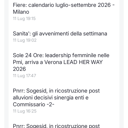
Formaz
Fiere: calendario luglio-settembre 2026 -
Specific
Milano
Statisti
11 Lug 19:15
Avvisi
Sanita': gli avvenimenti della settimana
Market
11 Lug 19:02
KID
Sole 24 Ore: leadership femminile nelle
Pmi, arriva a Verona LEAD HER WAY
2026
11 Lug 17:47
Pnrr: Sogesid, in ricostruzione post
alluvioni decisivi sinergia enti e
Commissario -2-
11 Lug 16:25
Pnrr: Sogesid, in ricostruzione post