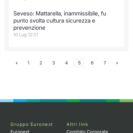
Seveso: Mattarella, inammissibile, fu
punto svolta cultura sicurezza e
prevenzione
10 Lug 12:21
1
2
3
4
5
6
7
Gruppo Euronext
Altri link
Euronext
Comitato Corporate