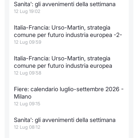
Sanita': gli avvenimenti della settimana
Notizie e Formazione
Docume
Per emit
Docume
Dividen
Emittent
KID/PRI
Notizie
Servizi 
12 Lug 19:02
Chi siamo
Listed 
Docume
Formazi
BTP Min
Formaz
Listing
Statisti
Dati di
Italia-Francia: Urso-Martin, strategia
Milan
comune per futuro industria europea -2-
Calenda
Formazi
BONO Mi
Material
Analisi 
12 Lug 09:59
Segmen
IPO e M
OAT Min
Intermed
Italia-Francia: Urso-Martin, strategia
Mercato
comune per futuro industria europea
Cambi
BUND Mi
Mifid 2
12 Lug 09:58
BTP
MiFID 2
BTP Min
Regolam
Fiere: calendario luglio-settembre 2026 -
Market M
Milano
Speciali
Opzioni
Academ
12 Lug 09:15
RFQ
Opzioni 
Sanita': gli avvenimenti della settimana
Spread 
12 Lug 08:12
Indicato