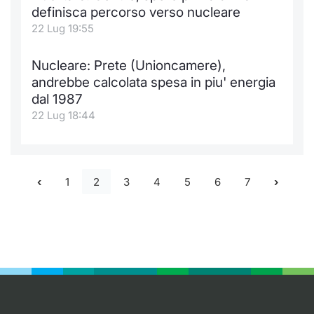
definisca percorso verso nucleare
22 Lug 19:55
Nucleare: Prete (Unioncamere),
andrebbe calcolata spesa in piu' energia
dal 1987
22 Lug 18:44
1
2
3
4
5
6
7