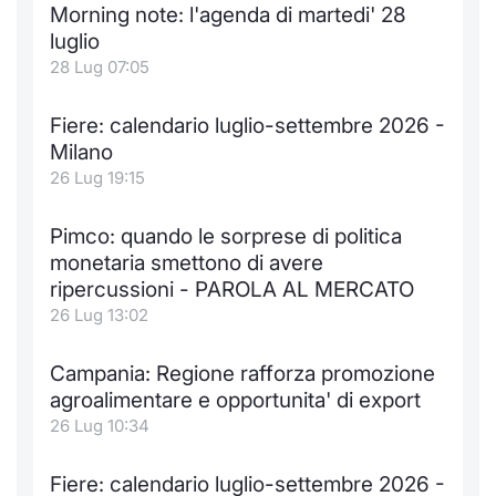
Morning note: l'agenda di martedi' 28
Notizie e Formazione
Docume
Per emit
Docume
Dividen
Emittent
KID/PRI
Notizie
Servizi 
luglio
28 Lug 07:05
Chi siamo
Listed 
Docume
Formazi
BTP Min
Formaz
Listing
Statisti
Dati di
Milan
Fiere: calendario luglio-settembre 2026 -
Calenda
Formazi
BONO Mi
Material
Analisi 
Milano
Segmen
26 Lug 19:15
IPO e M
OAT Min
Intermed
Mercato
Pimco: quando le sorprese di politica
Cambi
BUND Mi
Mifid 2
monetaria smettono di avere
BTP
ripercussioni - PAROLA AL MERCATO
MiFID 2
BTP Min
Regolam
26 Lug 13:02
Market M
Speciali
Opzioni
Academ
Campania: Regione rafforza promozione
RFQ
agroalimentare e opportunita' di export
Opzioni 
26 Lug 10:34
Spread 
Indicato
Fiere: calendario luglio-settembre 2026 -