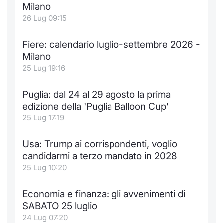
Formaz
Milano
Specific
26 Lug 09:15
Statisti
Avvisi
Fiere: calendario luglio-settembre 2026 -
Milano
Market
25 Lug 19:16
KID
Puglia: dal 24 al 29 agosto la prima
edizione della 'Puglia Balloon Cup'
25 Lug 17:19
Usa: Trump ai corrispondenti, voglio
candidarmi a terzo mandato in 2028
25 Lug 10:20
Economia e finanza: gli avvenimenti di
SABATO 25 luglio
24 Lug 07:20