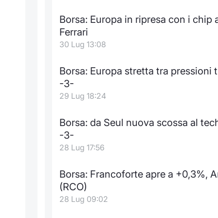
Borsa: Europa in ripresa con i chip
Ferrari
30 Lug 13:08
Borsa: Europa stretta tra pressioni
-3-
29 Lug 18:24
Borsa: da Seul nuova scossa al tec
-3-
28 Lug 17:56
Borsa: Francoforte apre a +0,3%,
(RCO)
28 Lug 09:02