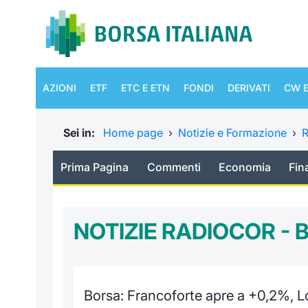
AZIONI
ETF
ETC E ETN
FONDI
DERIVATI
CW E
Sei in:
Home page
›
Notizie e Formazione
›
R
Prima Pagina
Commenti
Economia
Fin
NOTIZIE RADIOCOR -
Borsa: Francoforte apre a +0,2%, 