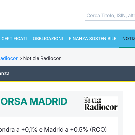
 CERTIFICATI
OBBLIGAZIONI
FINANZA SOSTENIBILE
NOTIZ
adiocor
›
Notizie Radiocor
anza
 BORSA MADRID
Londra a +0,1% e Madrid a +0,5% (RCO)