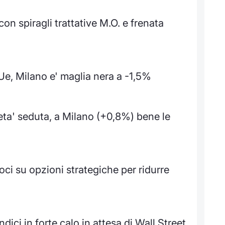
on spiragli trattative M.O. e frenata
 Ue, Milano e' maglia nera a -1,5%
meta' seduta, a Milano (+0,8%) bene le
ci su opzioni strategiche per ridurre
ici in forte calo in attesa di Wall Street