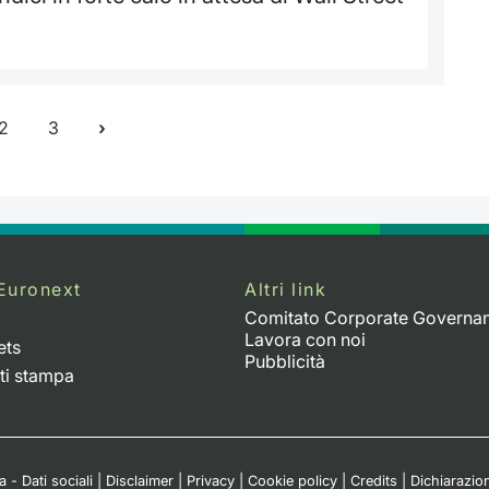
2
3
Euronext
Altri link
Comitato Corporate Governa
Lavora con noi
ets
Pubblicità
ti stampa
 - Dati sociali
|
Disclaimer
|
Privacy
|
Cookie policy
|
Credits
|
Dichiarazion