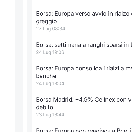
Borsa: Europa verso avvio in rialzo c
greggio
27 Lug 08:34
Borsa: settimana a ranghi sparsi in
24 Lug 19:06
Borsa: Europa consolida i rialzi a 
banche
24 Lug 13:04
Borsa Madrid: +4,9% Cellnex con vo
debito
23 Lug 16:44
Borsa: Europa non reagisce a Bce, ind