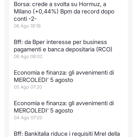
Borsa: crede a svolta su Hormuz, a
Notizie e Formazione
Docume
Per emit
Docume
Dividen
Emittent
KID/PRI
Notizie
Servizi 
Milano (+0,44%) Bpm da record dopo
conti -2-
Chi siamo
Listed 
Docume
Formazi
BTP Min
Formaz
Listing
Statisti
Dati di
06 Ago 18:18
Milan
Calenda
Formazi
BONO Mi
Material
Analisi 
Bff: da Bper interesse per business
Segmen
pagamenti e banca depositaria (RCO)
IPO e M
OAT Min
Intermed
06 Ago 08:02
Mercato
Cambi
BUND Mi
Mifid 2
Economia e finanza: gli avvenimenti di
BTP
MERCOLEDI' 5 agosto
MiFID 2
BTP Min
Regolam
05 Ago 07:20
Market M
Speciali
Opzioni
Academ
Economia e finanza: gli avvenimenti di
RFQ
MERCOLEDI' 5 agosto
Opzioni 
04 Ago 07:20
Spread 
Indicato
Bff: Bankitalia riduce i requisiti Mrel della