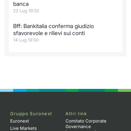
Formaz
banca
Specific
22 Lug 19:32
Statisti
Avvisi
Bff: Bankitalia conferma giudizio
sfavorevole e rilievi sui conti
Market
14 Lug 19:50
KID
Gruppo Euronext
Altri link
Euronext
Comitato Corporate
Governance
Live Markets