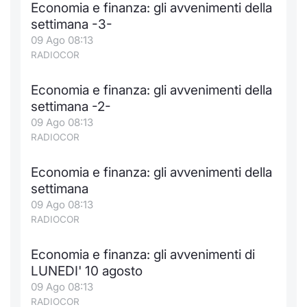
Economia e finanza: gli avvenimenti della
Notizie e Formazione
Docume
Per emit
Docume
Dividen
Emittent
KID/PRI
Notizie
Servizi 
settimana -3-
09 Ago 08:13
Chi siamo
Listed 
Docume
Formazi
BTP Min
Formaz
Listing
Statisti
Dati di
RADIOCOR
Milan
Economia e finanza: gli avvenimenti della
Calenda
Formazi
BONO Mi
Material
Analisi 
Segmen
settimana -2-
09 Ago 08:13
IPO e M
OAT Min
Intermed
Mercato
RADIOCOR
Cambi
BUND Mi
Mifid 2
BTP
Economia e finanza: gli avvenimenti della
settimana
MiFID 2
BTP Min
Regolam
Market M
09 Ago 08:13
Speciali
RADIOCOR
Opzioni
Academ
RFQ
Economia e finanza: gli avvenimenti di
Opzioni 
LUNEDI' 10 agosto
Spread 
09 Ago 08:13
Indicato
RADIOCOR