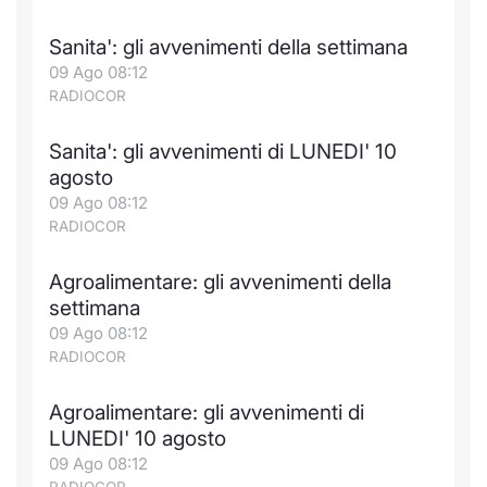
Formaz
Specific
Sanita': gli avvenimenti della settimana
Statisti
09 Ago 08:12
Avvisi
RADIOCOR
Market
Sanita': gli avvenimenti di LUNEDI' 10
agosto
KID
09 Ago 08:12
RADIOCOR
Agroalimentare: gli avvenimenti della
settimana
09 Ago 08:12
RADIOCOR
Agroalimentare: gli avvenimenti di
LUNEDI' 10 agosto
09 Ago 08:12