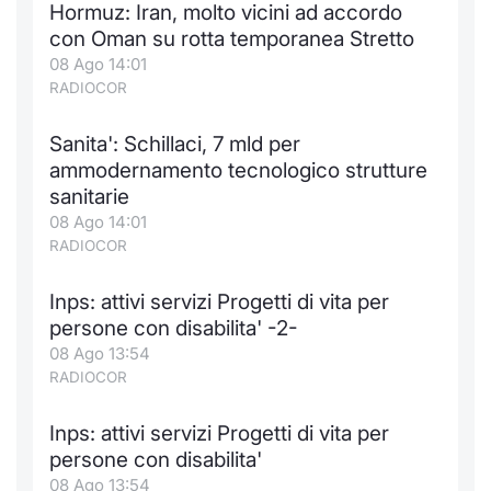
Hormuz: Iran, molto vicini ad accordo
Notizie e Formazione
Docume
Per emit
Docume
Dividen
Emittent
KID/PRI
Notizie
Servizi 
con Oman su rotta temporanea Stretto
08 Ago 14:01
Chi siamo
Listed 
Docume
Formazi
BTP Min
Formaz
Listing
Statisti
Dati di
RADIOCOR
Milan
Sanita': Schillaci, 7 mld per
Calenda
Formazi
BONO Mi
Material
Analisi 
Segmen
ammodernamento tecnologico strutture
sanitarie
IPO e M
OAT Min
Intermed
Mercato
08 Ago 14:01
RADIOCOR
Cambi
BUND Mi
Mifid 2
BTP
Inps: attivi servizi Progetti di vita per
MiFID 2
BTP Min
Regolam
Market M
persone con disabilita' -2-
Speciali
08 Ago 13:54
Opzioni
Academ
RADIOCOR
RFQ
Opzioni 
Inps: attivi servizi Progetti di vita per
Spread 
persone con disabilita'
Indicato
08 Ago 13:54