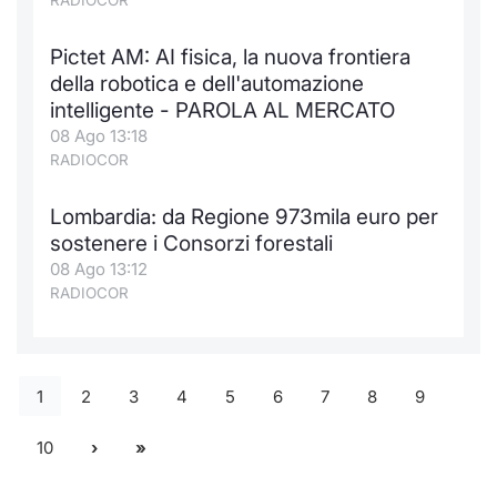
RADIOCOR
Pictet AM: AI fisica, la nuova frontiera
della robotica e dell'automazione
intelligente - PAROLA AL MERCATO
08 Ago 13:18
RADIOCOR
Lombardia: da Regione 973mila euro per
sostenere i Consorzi forestali
08 Ago 13:12
RADIOCOR
1
2
3
4
5
6
7
8
9
10