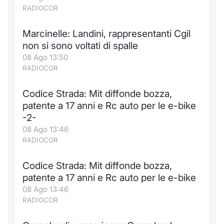
Formaz
RADIOCOR
Specific
Statisti
Marcinelle: Landini, rappresentanti Cgil
Avvisi
non si sono voltati di spalle
08 Ago 13:50
Market
RADIOCOR
KID
Codice Strada: Mit diffonde bozza,
patente a 17 anni e Rc auto per le e-bike
-2-
08 Ago 13:46
RADIOCOR
Codice Strada: Mit diffonde bozza,
patente a 17 anni e Rc auto per le e-bike
08 Ago 13:46
RADIOCOR