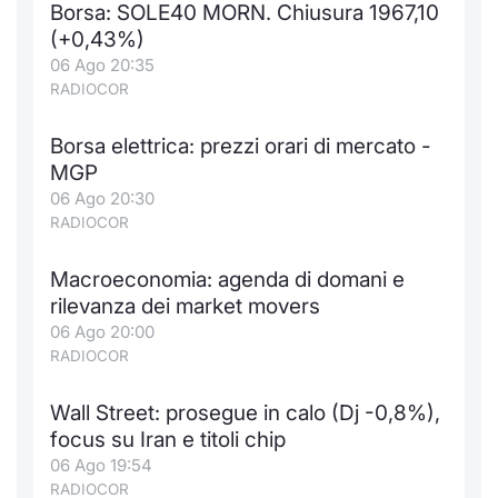
Borsa: SOLE40 MORN. Chiusura 1967,10
Notizie e Formazione
Docume
Per emit
Docume
Dividen
Emittent
KID/PRI
Notizie
Servizi 
(+0,43%)
06 Ago 20:35
Chi siamo
Listed 
Docume
Formazi
BTP Min
Formaz
Listing
Statisti
Dati di
RADIOCOR
Milan
Borsa elettrica: prezzi orari di mercato -
Calenda
Formazi
BONO Mi
Material
Analisi 
Segmen
MGP
06 Ago 20:30
IPO e M
OAT Min
Intermed
Mercato
RADIOCOR
Cambi
BUND Mi
Mifid 2
BTP
Macroeconomia: agenda di domani e
rilevanza dei market movers
MiFID 2
BTP Min
Regolam
Market M
06 Ago 20:00
Speciali
RADIOCOR
Opzioni
Academ
RFQ
Wall Street: prosegue in calo (Dj -0,8%),
Opzioni 
focus su Iran e titoli chip
Spread 
06 Ago 19:54
Indicato
RADIOCOR