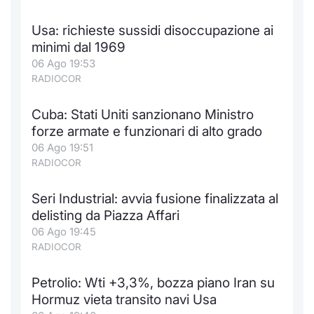
Formaz
Specific
Usa: richieste sussidi disoccupazione ai
Statisti
minimi dal 1969
Avvisi
06 Ago 19:53
RADIOCOR
Market
Cuba: Stati Uniti sanzionano Ministro
KID
forze armate e funzionari di alto grado
06 Ago 19:51
RADIOCOR
Seri Industrial: avvia fusione finalizzata al
delisting da Piazza Affari
06 Ago 19:45
RADIOCOR
Petrolio: Wti +3,3%, bozza piano Iran su
Hormuz vieta transito navi Usa