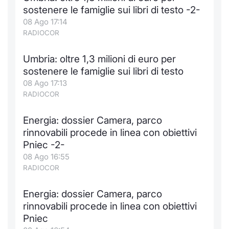
Formaz
sostenere le famiglie sui libri di testo -2-
Specific
08 Ago 17:14
Statisti
RADIOCOR
Avvisi
Umbria: oltre 1,3 milioni di euro per
Market
sostenere le famiglie sui libri di testo
08 Ago 17:13
KID
RADIOCOR
Energia: dossier Camera, parco
rinnovabili procede in linea con obiettivi
Pniec -2-
08 Ago 16:55
RADIOCOR
Energia: dossier Camera, parco
rinnovabili procede in linea con obiettivi
Pniec