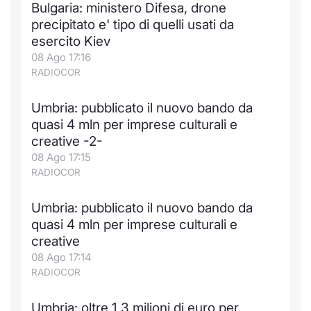
Bulgaria: ministero Difesa, drone
Notizie e Formazione
Docume
Per emit
Docume
Dividen
Emittent
KID/PRI
Notizie
Servizi 
precipitato e' tipo di quelli usati da
esercito Kiev
Chi siamo
Listed 
Docume
Formazi
BTP Min
Formaz
Listing
Statisti
Dati di
08 Ago 17:16
Milan
RADIOCOR
Calenda
Formazi
BONO Mi
Material
Analisi 
Segmen
Umbria: pubblicato il nuovo bando da
quasi 4 mln per imprese culturali e
IPO e M
OAT Min
Intermed
Mercato
creative -2-
08 Ago 17:15
Cambi
BUND Mi
Mifid 2
BTP
RADIOCOR
MiFID 2
BTP Min
Regolam
Market M
Umbria: pubblicato il nuovo bando da
Speciali
quasi 4 mln per imprese culturali e
Opzioni
Academ
creative
RFQ
08 Ago 17:14
Opzioni 
RADIOCOR
Spread 
Indicato
Umbria: oltre 1,3 milioni di euro per