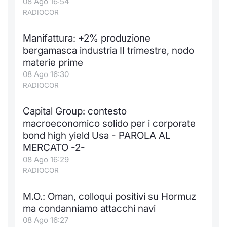
08 Ago 16:54
RADIOCOR
Manifattura: +2% produzione
bergamasca industria II trimestre, nodo
materie prime
08 Ago 16:30
RADIOCOR
Capital Group: contesto
macroeconomico solido per i corporate
bond high yield Usa - PAROLA AL
MERCATO -2-
08 Ago 16:29
RADIOCOR
M.O.: Oman, colloqui positivi su Hormuz
ma condanniamo attacchi navi
08 Ago 16:27