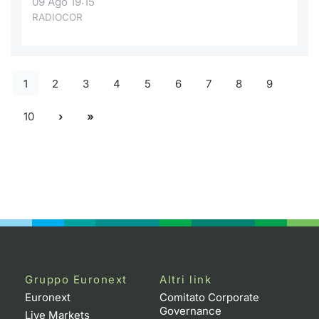
09 Ago 19:15
RADIOCOR
1
2
3
4
5
6
7
8
9
10
Gruppo Euronext
Altri link
Euronext
Comitato Corporate
Governance
Live Markets