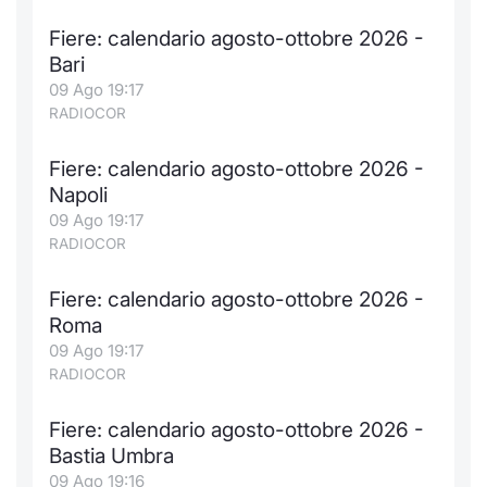
Notizie e Formazione
Docume
Per emit
Docume
Dividen
Emittent
KID/PRI
Notizie
Servizi 
Fiere: calendario agosto-ottobre 2026 -
Bari
Chi siamo
Listed 
Docume
Formazi
BTP Min
Formaz
Listing
Statisti
Dati di
09 Ago 19:17
Milan
RADIOCOR
Calenda
Formazi
BONO Mi
Material
Analisi 
Segmen
Fiere: calendario agosto-ottobre 2026 -
Napoli
IPO e M
OAT Min
Intermed
Mercato
09 Ago 19:17
RADIOCOR
Cambi
BUND Mi
Mifid 2
BTP
Fiere: calendario agosto-ottobre 2026 -
MiFID 2
BTP Min
Regolam
Market M
Roma
Speciali
09 Ago 19:17
Opzioni
Academ
RADIOCOR
RFQ
Opzioni 
Fiere: calendario agosto-ottobre 2026 -
Spread 
Bastia Umbra
Indicato
09 Ago 19:16