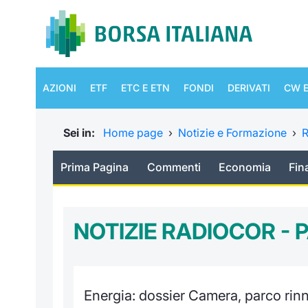
AZIONI
ETF
ETC E ETN
FONDI
DERIVATI
CW E
Sei in:
Home page
›
Notizie e Formazione
›
R
Prima Pagina
Commenti
Economia
Fin
NOTIZIE RADIOCOR -
Energia: dossier Camera, parco rinno