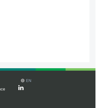
EN
nce