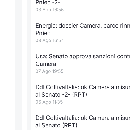
Pniec -2-
08 Ago 16:55
Energia: dossier Camera, parco rinno
Pniec
08 Ago 16:54
Usa: Senato approva sanzioni contro
Camera
07 Ago 19:55
Ddl ColtivaItalia: ok Camera a misu
al Senato -2- (RPT)
06 Ago 11:35
Ddl ColtivaItalia: ok Camera a misu
al Senato (RPT)