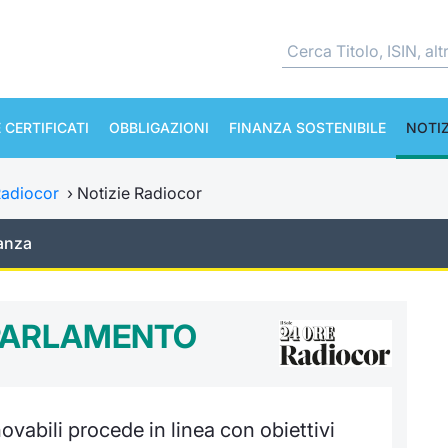
 CERTIFICATI
OBBLIGAZIONI
FINANZA SOSTENIBILE
NOTIZ
adiocor
›
Notizie Radiocor
anza
 PARLAMENTO
vabili procede in linea con obiettivi