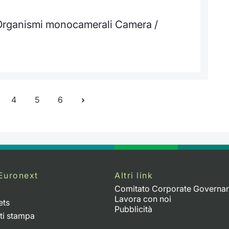
i Organismi monocamerali Camera /
4
5
6
Euronext
Altri link
Comitato Corporate Governa
Lavora con noi
ets
Pubblicità
ti stampa