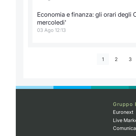
Economia e finanza: gli orari degl
mercoledi'
03 Ago 12:13
1
2
3
Gruppo 
Euronext
Live Mark
Comunica