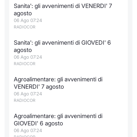
Formaz
Sanita': gli avvenimenti di VENERDI' 7
Specific
agosto
Statisti
06 Ago 07:24
Avvisi
RADIOCOR
Market
Sanita': gli avvenimenti di GIOVEDI' 6
agosto
KID
06 Ago 07:24
RADIOCOR
Agroalimentare: gli avvenimenti di
VENERDI' 7 agosto
06 Ago 07:24
RADIOCOR
Agroalimentare: gli avvenimenti di
GIOVEDI' 6 agosto
06 Ago 07:24