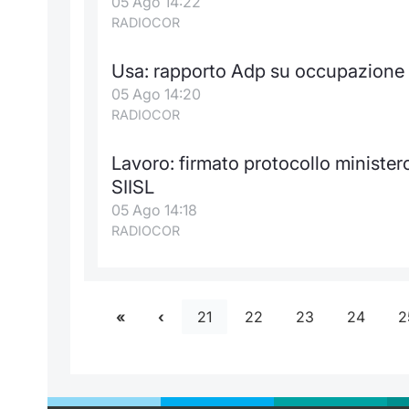
05 Ago 14:22
RADIOCOR
Usa: rapporto Adp su occupazione 
05 Ago 14:20
RADIOCOR
Lavoro: firmato protocollo minister
SIISL
05 Ago 14:18
RADIOCOR
21
22
23
24
2