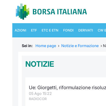
AZIONI
ETF
ETC E ETN
FONDI
DERIVATI
CW E
Sei in:
Home page
›
Notizie e Formazione
›
N
NOTIZIE
Ue: Giorgetti, riformulazione risolu
05 Ago 15:22
RADIOCOR