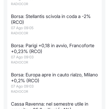
Formaz
RADIOCOR
Specific
Statisti
Borsa: Stellantis scivola in coda a -2%
Avvisi
(RCO)
07 Ago 09:05
Market
RADIOCOR
KID
Borsa: Parigi +0,18 in avvio, Francoforte
+0,23% (RCO)
07 Ago 09:03
RADIOCOR
Borsa: Europa apre in cauto rialzo, Milano
+0,2% (RCO)
07 Ago 09:03
RADIOCOR
Cassa Ravenna: nel semestre utile in