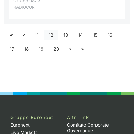
07 Ago 08:13
RADIOCOR
11
12
13
14
15
16
17
18
19
20
Gruppo Euronext
Altri link
Euronext
Comitato Corporate
Governance
Live Markets