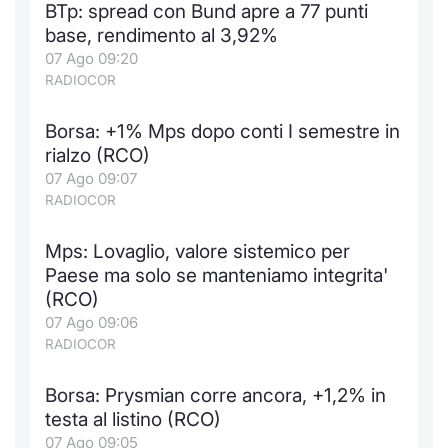
BTp: spread con Bund apre a 77 punti
Notizie e Formazione
Docume
Per emit
Docume
Dividen
Emittent
KID/PRI
Notizie
Servizi 
base, rendimento al 3,92%
07 Ago 09:20
Chi siamo
Listed 
Docume
Formazi
BTP Min
Formaz
Listing
Statisti
Dati di
RADIOCOR
Milan
Borsa: +1% Mps dopo conti I semestre in
Calenda
Formazi
BONO Mi
Material
Analisi 
Segmen
rialzo (RCO)
07 Ago 09:07
IPO e M
OAT Min
Intermed
Mercato
RADIOCOR
Cambi
BUND Mi
Mifid 2
BTP
Mps: Lovaglio, valore sistemico per
Paese ma solo se manteniamo integrita'
MiFID 2
BTP Min
Regolam
Market M
(RCO)
Speciali
07 Ago 09:06
Opzioni
Academ
RADIOCOR
RFQ
Opzioni 
Borsa: Prysmian corre ancora, +1,2% in
Spread 
testa al listino (RCO)
Indicato
07 Ago 09:05