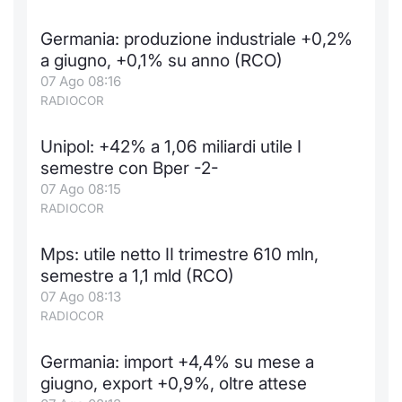
Germania: produzione industriale +0,2%
a giugno, +0,1% su anno (RCO)
07 Ago 08:16
RADIOCOR
Unipol: +42% a 1,06 miliardi utile I
semestre con Bper -2-
07 Ago 08:15
RADIOCOR
Mps: utile netto II trimestre 610 mln,
semestre a 1,1 mld (RCO)
07 Ago 08:13
RADIOCOR
Germania: import +4,4% su mese a
giugno, export +0,9%, oltre attese