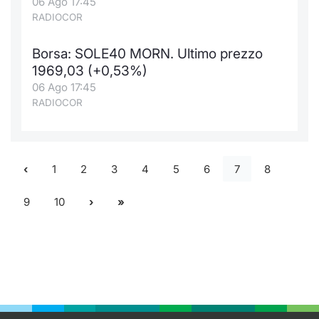
06 Ago 17:45
RADIOCOR
Borsa: SOLE40 MORN. Ultimo prezzo
1969,03 (+0,53%)
06 Ago 17:45
RADIOCOR
1
2
3
4
5
6
7
8
9
10