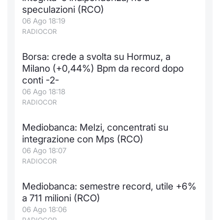
Formaz
speculazioni (RCO)
Specific
06 Ago 18:19
Statisti
RADIOCOR
Avvisi
Borsa: crede a svolta su Hormuz, a
Market
Milano (+0,44%) Bpm da record dopo
conti -2-
KID
06 Ago 18:18
RADIOCOR
Mediobanca: Melzi, concentrati su
integrazione con Mps (RCO)
06 Ago 18:07
RADIOCOR
Mediobanca: semestre record, utile +6%
a 711 milioni (RCO)
06 Ago 18:06