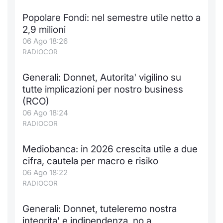
Notizie e Formazione
Docume
Per emit
Docume
Dividen
Emittent
KID/PRI
Notizie
Servizi 
Popolare Fondi: nel semestre utile netto a
2,9 milioni
Chi siamo
Listed 
Docume
Formazi
BTP Min
Formaz
Listing
Statisti
Dati di
06 Ago 18:26
Milan
RADIOCOR
Calenda
Formazi
BONO Mi
Material
Analisi 
Segmen
Generali: Donnet, Autorita' vigilino su
tutte implicazioni per nostro business
IPO e M
OAT Min
Intermed
Mercato
(RCO)
06 Ago 18:24
Cambi
BUND Mi
Mifid 2
BTP
RADIOCOR
MiFID 2
BTP Min
Regolam
Market M
Mediobanca: in 2026 crescita utile a due
Speciali
cifra, cautela per macro e risiko
Opzioni
Academ
06 Ago 18:22
RFQ
RADIOCOR
Opzioni 
Spread 
Generali: Donnet, tuteleremo nostra
Indicato
integrita' e indipendenza, no a