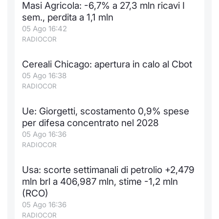
Masi Agricola: -6,7% a 27,3 mln ricavi I
Notizie e Formazione
Docume
Per emit
Docume
Dividen
Emittent
KID/PRI
Notizie
Servizi 
sem., perdita a 1,1 mln
05 Ago 16:42
Chi siamo
Listed 
Docume
Formazi
BTP Min
Formaz
Listing
Statisti
Dati di
RADIOCOR
Milan
Cereali Chicago: apertura in calo al Cbot
Calenda
Formazi
BONO Mi
Material
Analisi 
Segmen
05 Ago 16:38
RADIOCOR
IPO e M
OAT Min
Intermed
Mercato
Ue: Giorgetti, scostamento 0,9% spese
Cambi
BUND Mi
Mifid 2
BTP
per difesa concentrato nel 2028
05 Ago 16:36
MiFID 2
BTP Min
Regolam
Market M
RADIOCOR
Speciali
Opzioni
Academ
Usa: scorte settimanali di petrolio +2,479
RFQ
mln brl a 406,987 mln, stime -1,2 mln
Opzioni 
(RCO)
Spread 
05 Ago 16:36
Indicato
RADIOCOR