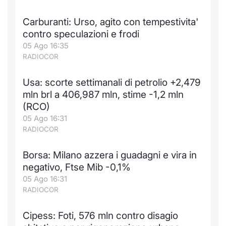
Formaz
Specific
Carburanti: Urso, agito con tempestivita'
Statisti
contro speculazioni e frodi
Avvisi
05 Ago 16:35
RADIOCOR
Market
Usa: scorte settimanali di petrolio +2,479
KID
mln brl a 406,987 mln, stime -1,2 mln
(RCO)
05 Ago 16:31
RADIOCOR
Borsa: Milano azzera i guadagni e vira in
negativo, Ftse Mib -0,1%
05 Ago 16:31
RADIOCOR
Cipess: Foti, 576 mln contro disagio