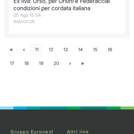
Ex Ilva: Urso, per Orsini e Federacciai
condizioni per cordata italiana
05 Ago 15:54
RADIOCOR
11
12
13
14
15
16
17
18
19
20
Gruppo Euronext
Altri link