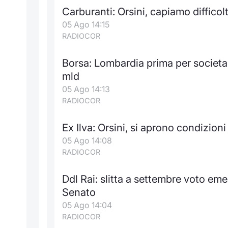
Carburanti: Orsini, capiamo diffico
05 Ago 14:15
RADIOCOR
Borsa: Lombardia prima per societa'
mld
05 Ago 14:13
RADIOCOR
Ex Ilva: Orsini, si aprono condizioni
05 Ago 14:08
RADIOCOR
Ddl Rai: slitta a settembre voto 
Senato
05 Ago 14:04
RADIOCOR