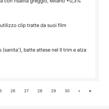
a con risalita greggio, Milano +0,3%
ilizzo clip tratte da suoi film
sanita'), batte attese nel II trim e alza
5
26
27
28
29
30