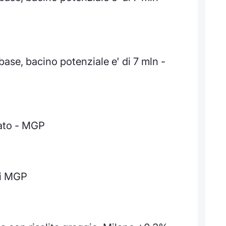
 base, bacino potenziale e' di 7 mln -
cato - MGP
bi MGP