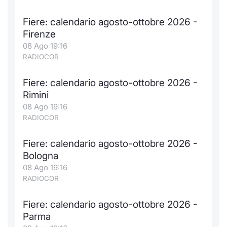
Formaz
Specific
Fiere: calendario agosto-ottobre 2026 -
Statisti
Firenze
Avvisi
08 Ago 19:16
RADIOCOR
Market
Fiere: calendario agosto-ottobre 2026 -
KID
Rimini
08 Ago 19:16
RADIOCOR
Fiere: calendario agosto-ottobre 2026 -
Bologna
08 Ago 19:16
RADIOCOR
Fiere: calendario agosto-ottobre 2026 -
Parma