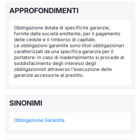
APPROFONDIMENTI
Notizie e Formazione
Docume
Per emit
Docume
Dividen
Emittent
KID/PRI
Notizie
Servizi 
Chi siamo
Listed 
Docume
Formazi
BTP Min
Formaz
Listing
Statisti
Dati di
Obbligazione dotata di specifiche garanzie,
Milan
fornite dalla società emittente, per il pagamento
delle cedole e il rimborso di capitale.
Calenda
Formazi
BONO Mi
Material
Analisi 
Segmen
Le obbligazioni garantite sono titoli obbligazionari
caratterizzati da una specifica garanzia per il
IPO e M
OAT Min
Intermed
portatore: in caso di inadempimento si procede al
Mercato
soddisfacimento degli interessi degli
obbligazionisti attraverso l'esecuzione delle
Cambi
BUND Mi
Mifid 2
garanzie accessorie al prestito.
BTP
MiFID 2
BTP Min
Regolam
Market M
Speciali
SINONIMI
Opzioni
Academ
RFQ
Opzioni 
Obbligazione Garantita
Spread 
Indicato