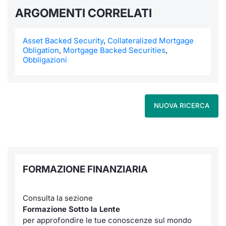
Formaz
ARGOMENTI CORRELATI
Specific
Statisti
Asset Backed Security
,
Collateralized Mortgage
Avvisi
Obligation
,
Mortgage Backed Securities
,
Obbligazioni
Market
KID
NUOVA RICERCA
FORMAZIONE FINANZIARIA
Consulta la sezione
Formazione Sotto la Lente
per approfondire le tue conoscenze sul mondo