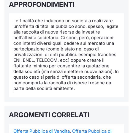
APPROFONDIMENTI
Notizie e Formazione
Docume
Per emit
Docume
Dividen
Emittent
KID/PRI
Notizie
Servizi 
Le finalità che inducono un società a realizzare
Chi siamo
Listed 
Docume
Formazi
BTP Min
Formaz
Listing
Statisti
Dati di
un'offerta di titoli al pubblico sono, spesso, legate
Milan
alla raccolta di nuove risorse da investire
nell'attività societaria. Ci sono, però, operazioni
Calenda
Formazi
BONO Mi
Material
Analisi 
Segmen
con intenti diversi quali cedere sul mercato una
partecipazione (come è stato nel caso di
IPO e M
OAT Min
Intermed
privatizzazioni di enti pubblici: esempio tranches
Mercato
ENI, ENEL, TELECOM, ecc) oppure creare il
flottante minimo per consentire la quotazione
Cambi
BUND Mi
Mifid 2
della società (ma senza emettere nuove azioni). In
BTP
questo caso si parla di offerta secondaria, che
non comporta la raccolta di risorse fresche da
MiFID 2
BTP Min
Regolam
Market M
parte della società emittente.
Speciali
Opzioni
Academ
RFQ
Opzioni 
ARGOMENTI CORRELATI
Spread 
Indicato
Offerta Pubblica di Vendita
,
Offerta Pubblica di