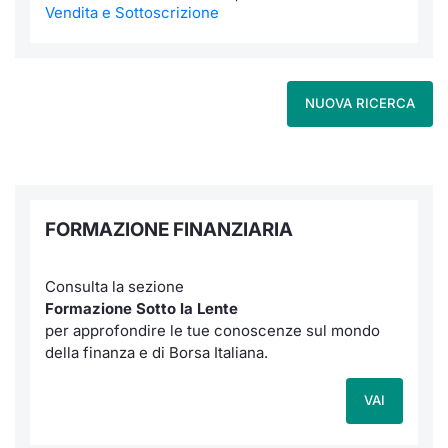
Formaz
Vendita e Sottoscrizione
Specific
Statisti
Avvisi
NUOVA RICERCA
Market
KID
FORMAZIONE FINANZIARIA
Consulta la sezione
Formazione Sotto la Lente
per approfondire le tue conoscenze sul mondo
della finanza e di Borsa Italiana.
VAI