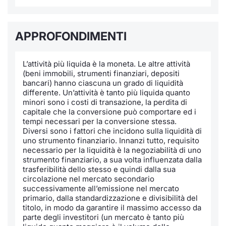
Notizie e Formazione
Docume
Per emit
Docume
Dividen
Emittent
KID/PRI
Notizie
Servizi 
APPROFONDIMENTI
Chi siamo
Listed 
Docume
Formazi
BTP Min
Formaz
Listing
Statisti
Dati di
Milan
L’attività più liquida è la moneta. Le altre attività
Calenda
Formazi
BONO Mi
Material
Analisi 
Segmen
(beni immobili, strumenti finanziari, depositi
bancari) hanno ciascuna un grado di liquidità
IPO e M
OAT Min
Intermed
differente. Un’attività è tanto più liquida quanto
Mercato
minori sono i costi di transazione, la perdita di
capitale che la conversione può comportare ed i
Cambi
BUND Mi
Mifid 2
tempi necessari per la conversione stessa.
BTP
Diversi sono i fattori che incidono sulla liquidità di
uno strumento finanziario. Innanzi tutto, requisito
MiFID 2
BTP Min
Regolam
Market M
necessario per la liquidità è la negoziabilità di uno
Speciali
strumento finanziario, a sua volta influenzata dalla
Opzioni
Academ
trasferibilità dello stesso e quindi dalla sua
circolazione nel mercato secondario
RFQ
successivamente all’emissione nel mercato
Opzioni 
primario, dalla standardizzazione e divisibilità del
Spread 
titolo, in modo da garantire il massimo accesso da
parte degli investitori (un mercato è tanto più
Indicato