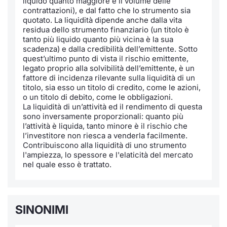
liquido quanto maggiore è il volume delle
Formaz
contrattazioni), e dal fatto che lo strumento sia
Specific
quotato. La liquidità dipende anche dalla vita
Statisti
residua dello strumento finanziario (un titolo è
tanto più liquido quanto più vicina è la sua
Avvisi
scadenza) e dalla credibilità dell’emittente. Sotto
quest’ultimo punto di vista il rischio emittente,
Market
legato proprio alla solvibilità dell’emittente, è un
fattore di incidenza rilevante sulla liquidità di un
titolo, sia esso un titolo di credito, come le azioni,
KID
o un titolo di debito, come le obbligazioni.
La liquidità di un’attività ed il rendimento di questa
sono inversamente proporzionali: quanto più
l’attività è liquida, tanto minore è il rischio che
l’investitore non riesca a venderla facilmente.
Contribuiscono alla liquidità di uno strumento
l'ampiezza, lo spessore e l'elaticità del mercato
nel quale esso è trattato.
SINONIMI