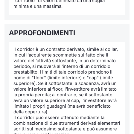
“corridoio” di valori delineato da una soglia
minima e una massima.
Notizie e Formazione
Docume
Per emit
Docume
Dividen
Emittent
KID/PRI
Notizie
Servizi 
Chi siamo
Listed 
Docume
Formazi
BTP Min
Formaz
Listing
Statisti
Dati di
Milan
APPROFONDIMENTI
Calenda
Formazi
BONO Mi
Material
Analisi 
Segmen
Il corridor è un contratto derivato, simile al collar,
IPO e M
OAT Min
Intermed
in cui l'acquirente scommette sul fatto che il
Mercato
valore dell'attività sottostante, in un determinato
periodo, si muoverà all'interno di un corridoio
Cambi
BUND Mi
Mifid 2
prestabilito. I limiti di tale corridoio prendono il
BTP
nome di "floor" (limite inferiore) e "cap" (limite
superiore). Se il sottostante, a scadenza, avrà un
MiFID 2
BTP Min
Regolam
Market M
valore inferiore al floor, l'investitore avrà limitato
Speciali
la propria perdita; al contrario, se il sottostante
Opzioni
Academ
avrà un valore superiore al cap, l'investitore avrà
limitato i propri guadagni (ma avrà beneficiato
RFQ
della copertura).
Opzioni 
Il corridor può essere ottenuto mediante la
Spread 
combinazione di due strumenti derivati elementari
scritti sul medesimo sottostante e può assumere
Indicato