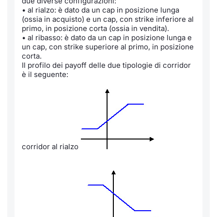
due diverse configurazioni:
Formaz
• al rialzo: è dato da un cap in posizione lunga
Specific
(ossia in acquisto) e un cap, con strike inferiore al
Statisti
primo, in posizione corta (ossia in vendita).
• al ribasso: è dato da un cap in posizione lunga e
Avvisi
un cap, con strike superiore al primo, in posizione
corta.
Market
Il profilo dei payoff delle due tipologie di corridor
è il seguente:
KID
corridor al rialzo