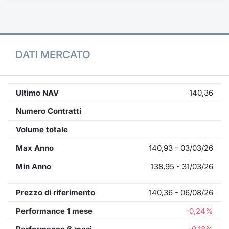
Formaz
Specific
Statisti
Avvisi
DATI MERCATO
Market
Ultimo NAV
140,36
KID
Numero Contratti
Volume totale
Max Anno
140,93 - 03/03/26
Min Anno
138,95 - 31/03/26
Prezzo di riferimento
140,36 - 06/08/26
Performance 1 mese
-0,24%