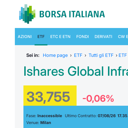
AZIONI
ETF
ETC E ETN
FONDI
DERIVATI
CW E
Sei in:
Home page
›
ETF
›
Tutti gli ETF
›
ETF
Ishares Global Infr
33,755
-0,06%
Fase:
Inaccessible
Ultimo Contratto:
07/08/26 17.35
Venue:
Milan