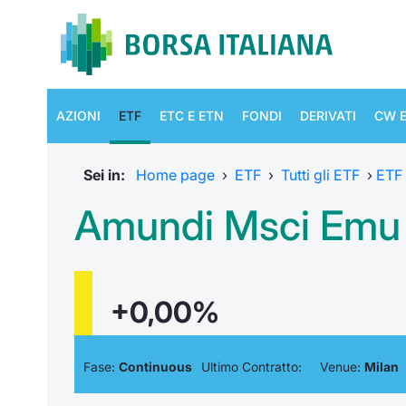
AZIONI
ETF
ETC E ETN
FONDI
DERIVATI
CW E
Sei in:
Home page
›
ETF
›
Tutti gli ETF
›
ETF
Amundi Msci Emu 
+0,00%
Fase:
Continuous
Ultimo Contratto:
Venue:
Milan