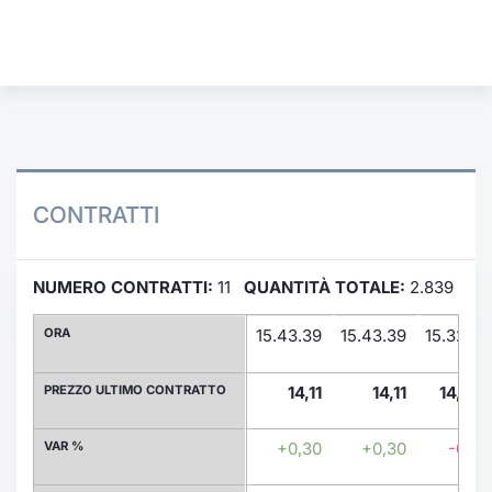
Formaz
Specific
Statisti
Avvisi
Market
KID
CONTRATTI
NUMERO CONTRATTI:
11
QUANTITÀ TOTALE:
2.839
ORA
15.43.39
15.43.39
15.32.23
PREZZO ULTIMO CONTRATTO
14,11
14,11
14,018
VAR %
+0,30
+0,30
-0,36