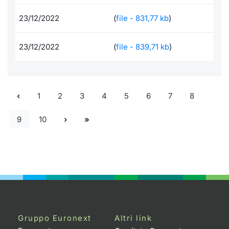
23/12/2022
(
file - 831,77 kb
)
23/12/2022
(
file - 839,71 kb
)
1
2
3
4
5
6
7
8
9
10
Gruppo Euronext
Altri link