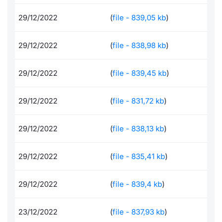
Documenti
Notizie e Formazione
Docume
Per emit
Dividen
Emittent
KID/PRI
Notizie
Servizi 
29/12/2022
(
file - 839,05 kb
)
Formazione ETC e ETN
Chi siamo
Listed 
Docume
BTP Min
Formaz
Listing
Statisti
Dati di
29/12/2022
(
file - 838,98 kb
)
Milan
Calenda
Formazi
BONO Mi
Material
Analisi 
Segmen
29/12/2022
(
file - 839,45 kb
)
IPO e M
OAT Min
Intermed
Mercato
29/12/2022
(
file - 831,72 kb
)
Cambi
BUND Mi
Mifid 2
BTP
29/12/2022
(
file - 838,13 kb
)
MiFID 2
BTP Min
Regolam
Market M
29/12/2022
(
file - 835,41 kb
)
Speciali
Opzioni
Academ
RFQ
29/12/2022
(
file - 839,4 kb
)
Opzioni 
Spread 
23/12/2022
(
file - 837,93 kb
)
Indicato