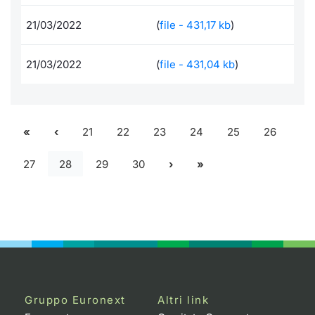
21/03/2022
(
file - 431,17 kb
)
21/03/2022
(
file - 431,04 kb
)
21
22
23
24
25
26
27
28
29
30
Gruppo Euronext
Altri link