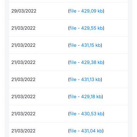
Documenti
Notizie e Formazione
Docume
Per emit
Dividen
Emittent
KID/PRI
Notizie
Servizi 
29/03/2022
(
file - 429,09 kb
)
Formazione ETC e ETN
Chi siamo
Listed 
Docume
BTP Min
Formaz
Listing
Statisti
Dati di
21/03/2022
(
file - 429,55 kb
)
Milan
Calenda
Formazi
BONO Mi
Material
Analisi 
Segmen
21/03/2022
(
file - 431,15 kb
)
IPO e M
OAT Min
Intermed
Mercato
21/03/2022
(
file - 429,38 kb
)
Cambi
BUND Mi
Mifid 2
BTP
21/03/2022
(
file - 431,13 kb
)
MiFID 2
BTP Min
Regolam
Market M
21/03/2022
(
file - 429,18 kb
)
Speciali
Opzioni
Academ
RFQ
21/03/2022
(
file - 430,53 kb
)
Opzioni 
Spread 
21/03/2022
(
file - 431,04 kb
)
Indicato