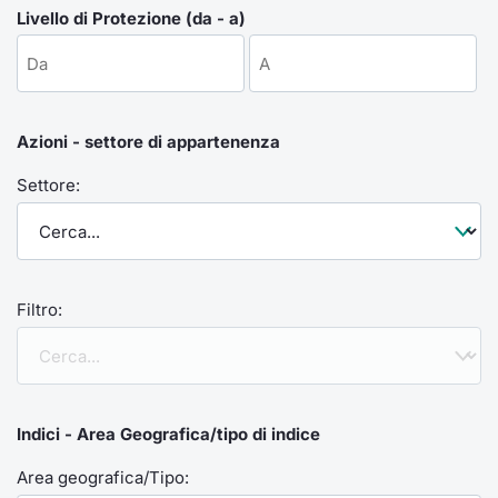
Formaz
Livello di Protezione (da - a)
Specific
Statisti
Avvisi
Azioni - settore di appartenenza
Market
Settore:
KID
Filtro:
Indici - Area Geografica/tipo di indice
Area geografica/Tipo: