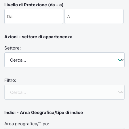
Formaz
Livello di Protezione (da - a)
Specific
Statisti
Avvisi
Azioni - settore di appartenenza
Market
Settore:
KID
Filtro:
Indici - Area Geografica/tipo di indice
Area geografica/Tipo: