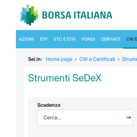
AZIONI
ETF
ETC E ETN
FONDI
DERIVATI
CW E
Sei in:
Home page
›
CW e Certificati
›
Strum
Strumenti SeDeX
Scadenza