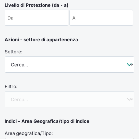
Formaz
Livello di Protezione (da - a)
Specific
Statisti
Avvisi
Azioni - settore di appartenenza
Market
Settore:
KID
Filtro:
Indici - Area Geografica/tipo di indice
Area geografica/Tipo: