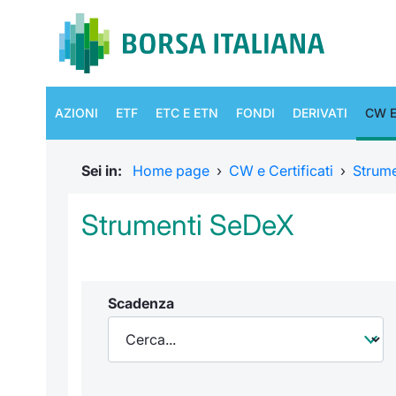
AZIONI
ETF
ETC E ETN
FONDI
DERIVATI
CW E
Sei in:
Home page
›
CW e Certificati
›
Strum
Strumenti SeDeX
Scadenza