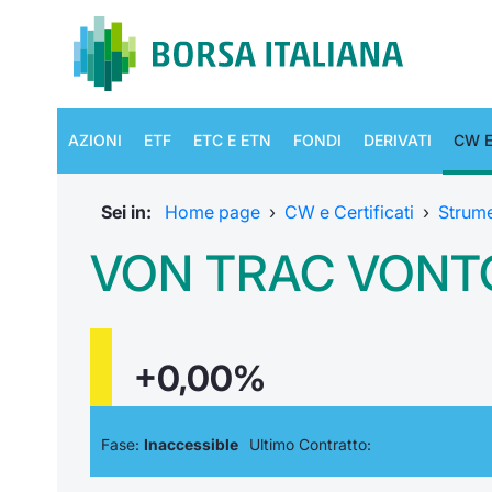
AZIONI
ETF
ETC E ETN
FONDI
DERIVATI
CW E
Sei in:
Home page
›
CW e Certificati
›
Strum
VON TRAC VONTO
+0,00%
Fase:
Inaccessible
Ultimo Contratto: