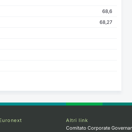
68,6
68,27
Euronext
Altri link
Comitato Corporate Governa