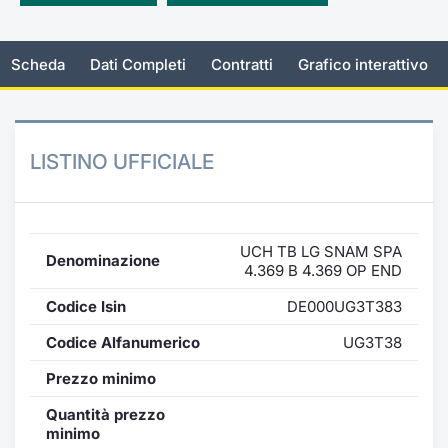
Emittenti e Operatori
Notizie e Formazione
Docume
Per emit
Docume
Dividen
KID/PRI
Notizie
Servizi 
Scheda
Dati Completi
Contratti
Grafico interattivo
Formazione
Chi siamo
Listed 
Docume
Formazi
BTP Min
Listing
Statisti
Dati di
Milan
Calenda
Formazi
BONO Mi
Material
Analisi 
Segmen
LISTINO UFFICIALE
IPO e M
OAT Min
Intermed
Mercato
Cambi
BUND Mi
Mifid 2
BTP
UCH TB LG SNAM SPA
Denominazione
4.369 B 4.369 OP END
MiFID 2
BTP Min
Regolam
Market M
Codice Isin
DE000UG3T383
Speciali
Opzioni
Academ
Codice Alfanumerico
UG3T38
RFQ
Prezzo minimo
Opzioni 
Spread 
Quantità prezzo
Indicato
minimo