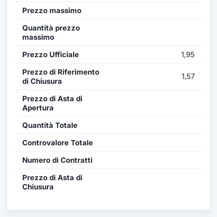
Formaz
Prezzo massimo
Specific
Statisti
Quantità prezzo
massimo
Avvisi
Prezzo Ufficiale
1,95
Market
Prezzo di Riferimento
1,57
di Chiusura
KID
Prezzo di Asta di
Apertura
Quantità Totale
Controvalore Totale
Numero di Contratti
Prezzo di Asta di
Chiusura